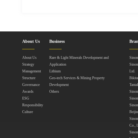
About Us
Business
Bran
About Us
Rare & Light Minerals Development and
Sinom
Strategy
Application
Sinom
Management
Lithium
Ltd.
Structure
Geo-tech Services & Mining Property
Bikit
Governance
Development
Tanta
Awards
Others
Sinom
ESG
Sinom
Responsibility
Sinom
Culture
Beiji
Sinom
Co., L
Sinom