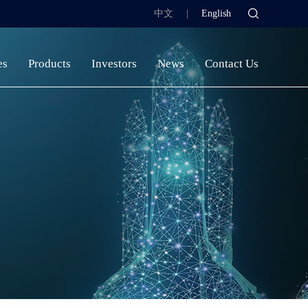
中文
|
English
es
Products
Investors
News
Contact Us