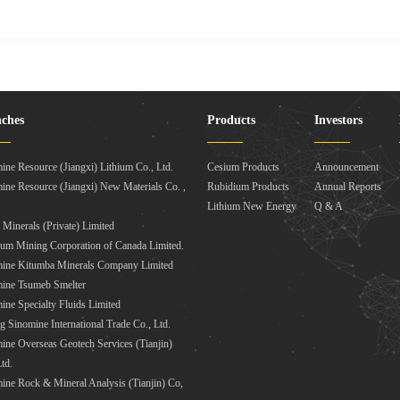
ches
Products
Investors
ine Resource (Jiangxi) Lithium Co., Ltd.
Cesium Products
Announcement
ine Resource (Jiangxi) New Materials Co. ,
Rubidium Products
Annual Reports
Lithium New Energy
Q & A
a Minerals (Private) Limited
lum Mining Corporation of Canada Limited.
ine Kitumba Minerals Company Limited
ine Tsumeb Smelter
ine Specialty Fluids Limited
ng Sinomine International Trade Co., Ltd.
ine Overseas Geotech Services (Tianjin)
td.
ine Rock & Mineral Analysis (Tianjin) Co,