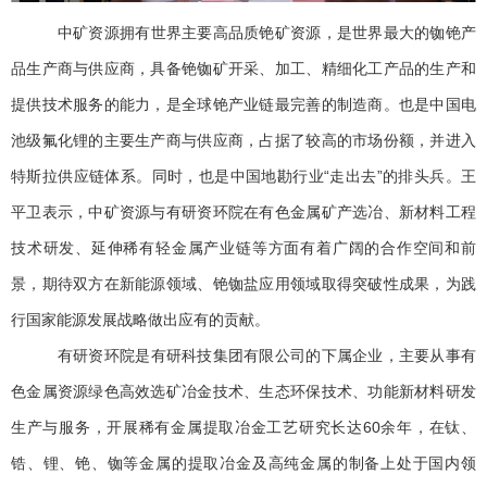
中矿资源拥有世界主要高品质铯矿资源，是世界最大的铷铯产
品生产商与供应商，具备铯铷矿开采、加工、精细化工产品的生产和
提供技术服务的能力，是全球铯产业链最完善的制造商。也是中国电
池级氟化锂的主要生产商与供应商，占据了较高的市场份额，并进入
特斯拉供应链体系。同时，也是中国地勘行业“走出去”的排头兵。王
平卫表示，中矿资源与有研资环院在有色金属矿产选冶、新材料工程
技术研发、延伸稀有轻金属产业链等方面有着广阔的合作空间和前
景，期待双方在新能源领域、铯铷盐应用领域取得突破性成果，为践
行国家能源发展战略做出应有的贡献。
有研资环院是有研科技集团有限公司的下属企业，主要从事有
色金属资源绿色高效选矿冶金技术、生态环保技术、功能新材料研发
生产与服务，开展稀有金属提取冶金工艺研究长达60余年，在钛、
锆、锂、铯、铷等金属的提取冶金及高纯金属的制备上处于国内领